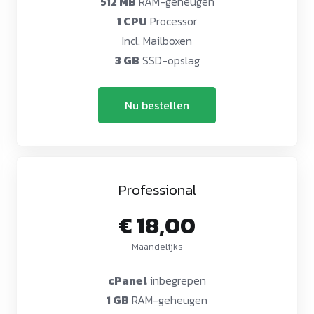
512 MB
RAM-geheugen
1 CPU
Processor
Incl. Mailboxen
3 GB
SSD-opslag
Nu bestellen
Professional
€ 18,00
Maandelijks
cPanel
inbegrepen
1 GB
RAM-geheugen