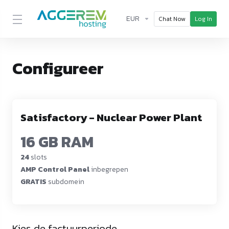
EUR
Chat Now
Log In
Configureer
Satisfactory - Nuclear Power Plant
16 GB RAM
24
slots
AMP Control Panel
inbegrepen
GRATIS
subdomein
Kies de factuurperiode