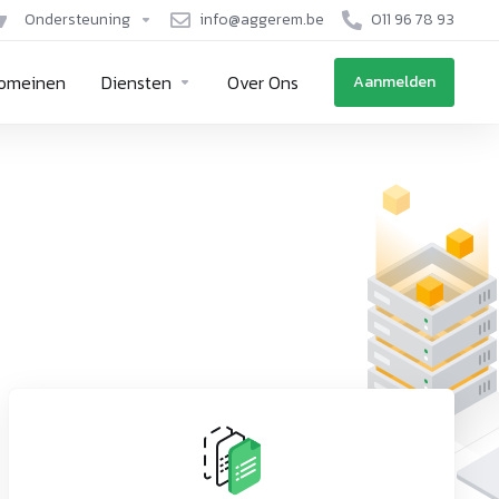
Ondersteuning
info@aggerem.be
011 96 78 93
omeinen
Diensten
Over Ons
Aanmelden