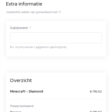
Extra informatie
(verplichte velden zijn gemarkeerd met *)
Subdomein
*
Bv. mymcserver (.aggerem-gaming.be)
Overzicht
Minecraft -
Diamond
€ 178,02
Totaal herhalend
Per jaar
€ 178,02