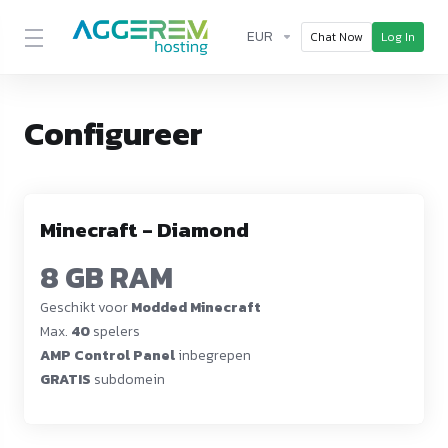
EUR
Chat Now
Log In
Configureer
Minecraft - Diamond
8 GB RAM
Geschikt voor
Modded Minecraft
Max.
40
spelers
AMP Control Panel
inbegrepen
GRATIS
subdomein